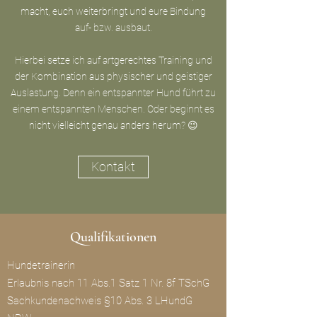
macht, euch weiterbringt und eure Bindung
auf- bzw. ausbaut.
Hierbei setze ich auf artgerechtes Training und
der Kombination aus physischer und geistiger
Auslastung. Denn ein entspannter Hund führt zu
einem entspannten Menschen. Oder beginnt es
nicht vielleicht genau anders herum? 😉
Kontakt
Qualifikationen
Hundetrainerin
Erlaubnis nach 11 Abs.1 Satz 1 Nr. 8f TSchG
Sachkundenachweis §10 Abs. 3 LHundG