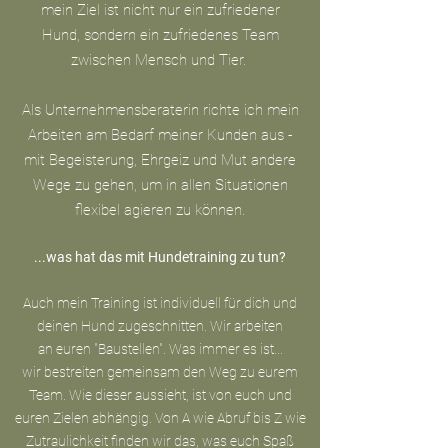
mein Ziel ist nicht nur ein zufriedener
Hund, sondern ein zufriedenes Team
zwischen Mensch und Tier.
Als Unternehmensberaterin richte ich mein
Arbeiten am Bedarf meiner Kunden aus -
mit Begeisterung, Ehrgeiz und Mut andere
Wege zu gehen, um in allen Situationen
flexibel agieren zu können.
...was hat das mit Hundetraining zu tun?
Auch mein Training ist individuell für dich und
deinen Hund zugeschnitten. Wir arbeiten
an euren "Baustellen". Was immer es ist...
wir bestreiten gemeinsam den Weg zu eurem
Team. Wie dieser aussieht, ist von euch und
euren Zielen abhängig. Von A wie Abruf bis Z wie
Zutraulichkeit finden wir das, was euch Spaß